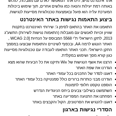
אתר אינטרנט נגיש, הינו אתר המאפשר לאדם עם מוגבלות, לגלוש
באותה רמת יעילות והנאה כמו גולשים אחרים, תוך שימוש ביכולות
המערכת עליה הוא פועל ובאמצעות טכנולוגיות מסייעות לנגישות.
ביצוע התאמות נגישות באתר האינטרנט
התאמנו את האתר בהתאם לסימן ג': שירותי האינטרנט בתקנות
שוויון זכויות לאנשים עם מוגבלות (התאמות נגישות לשירות) התשע"ג
2013, לתקן הישראלי ת"י 5568 המבוסס על הנחיות [WCAG 2.0 ,
האתר הונגש לרמה AA, ובכפוף לשינויים והתאמות שבוצעו במסמך
התקן הישראלי. תכני האתר הותאמו לעבודה עם טכנולוגיות מסייעות
כגון קורא מסך ושימוש במקלדת.
הרצנו את אשף הנגישות של Wix ותיקנו את כל הבעיות שהוא מצא
הגדרנו את שפת האתר
דאגנו לסדר של התכנים בכל עמודי האתר
הגדרנו מבני כותרות ברורים כולל סמנטיקה בכל עמודי האתר
הוספנו טקסט חלופי לתמונות
השתמשנו בשילובי צבעים ביחס הניגודיות הנדרש
הפחתנו את התנועה המפריעה באתר
דאגנו להנגיש את הסרטונים, הקול והקבצים באתר
הסדרי נגישות בארגון