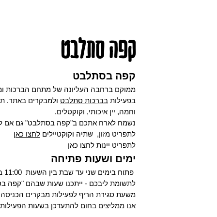
קפה סתלבט
קפה בסתלבט
ממוקם ברחבה העליונה של מתחם הברכות ומשק
בפעילות
בברכות סתלבט
ולמבקרים באתר. תוכ
וחמה, יין איכותי, וקוקטלים.
נשמח לארח אתכם ב"קפה בסתלבט" גם אם לא
לתפריט מזון, שתיה וקוקטיילים
לחצו כאן
לתפריט יינות
לחצו כאן
ימים ושעות פתיחה
פתוח בימים שני עד שבת בין השעות 11:00 בבוקר ועד שעה לאחר סיום הפעילות האחרונה בברכות. סגור בימי ראשון.
לתשומת ליבכם - ייתכנו שעות שבהם "קפה בס
משעת סגירת הריף לפעילות מבקרים הכניסה 
אנו ממליצים בחום להתעדכן בשעות הפעילות 